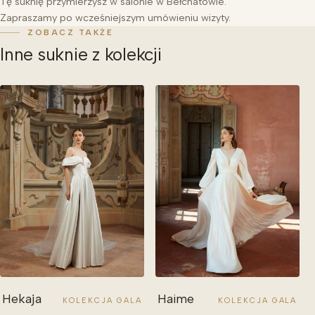
Tę suknię przymierzysz w salonie w Bełchatowie.
Zapraszamy po wcześniejszym umówieniu wizyty.
ZOBACZ TAKŻE
Inne suknie z kolekcji
Hekaja
Haime
KOLEKCJA GALA
KOLEKCJA GALA