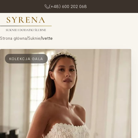
(+48) 600 202 068
Przejdź do treści
Strona główna
/
Suknie
/
Ivette
KOLEKCJA GALA