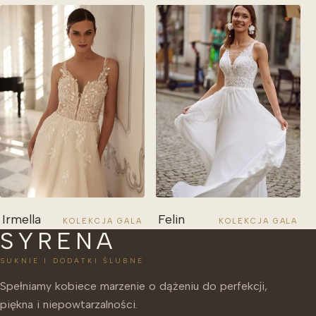
Irmella
Felin
KOLEKCJA GALA
KOLEKCJA GALA
SYRENA
SUKNIE I DODATKI ŚLUBNE
Spełniamy kobiece marzenie o dążeniu do perfekcji,
piękna i niepowtarzalności.