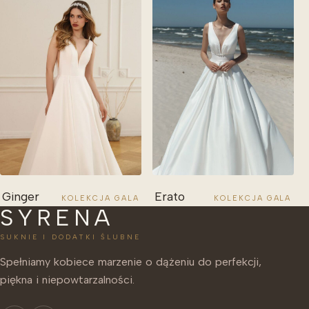
Ginger
Erato
KOLEKCJA GALA
KOLEKCJA GALA
SYRENA
SUKNIE I DODATKI ŚLUBNE
Spełniamy kobiece marzenie o dążeniu do perfekcji,
piękna i niepowtarzalności.