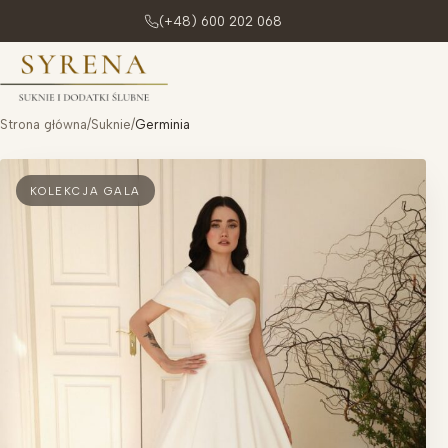
(+48) 600 202 068
Przejdź do treści
Strona główna
/
Suknie
/
Germinia
KOLEKCJA GALA