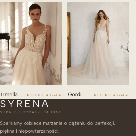
Irmella
Gordi
KOLEKCJA GALA
KOLEKCJA GALA
SYRENA
SUKNIE I DODATKI ŚLUBNE
Spełniamy kobiece marzenie o dążeniu do perfekcji,
piękna i niepowtarzalności.