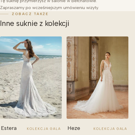
Tę suknię przymierzysz w salonie w Bełchatowie.
Zapraszamy po wcześniejszym umówieniu wizyty.
ZOBACZ TAKŻE
Inne suknie z kolekcji
Estera
Heze
KOLEKCJA GALA
KOLEKCJA GALA