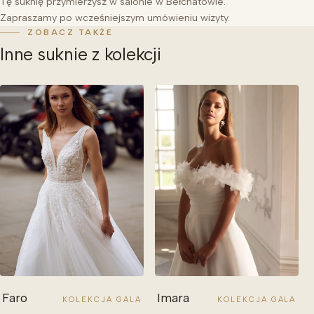
Tę suknię przymierzysz w salonie w Bełchatowie.
Zapraszamy po wcześniejszym umówieniu wizyty.
ZOBACZ TAKŻE
Inne suknie z kolekcji
Faro
Imara
KOLEKCJA GALA
KOLEKCJA GALA