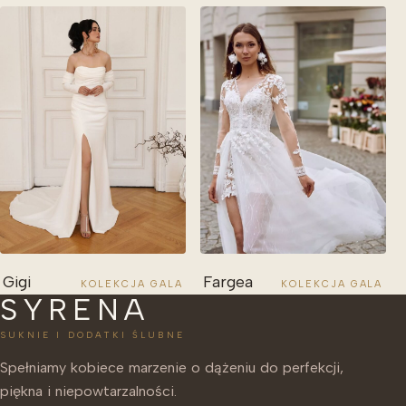
Gigi
Fargea
KOLEKCJA GALA
KOLEKCJA GALA
SYRENA
SUKNIE I DODATKI ŚLUBNE
Spełniamy kobiece marzenie o dążeniu do perfekcji,
piękna i niepowtarzalności.