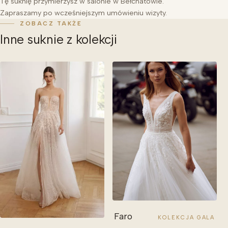
Tę suknię przymierzysz w salonie w Bełchatowie.
Zapraszamy po wcześniejszym umówieniu wizyty.
ZOBACZ TAKŻE
Inne suknie z kolekcji
Faro
KOLEKCJA GALA