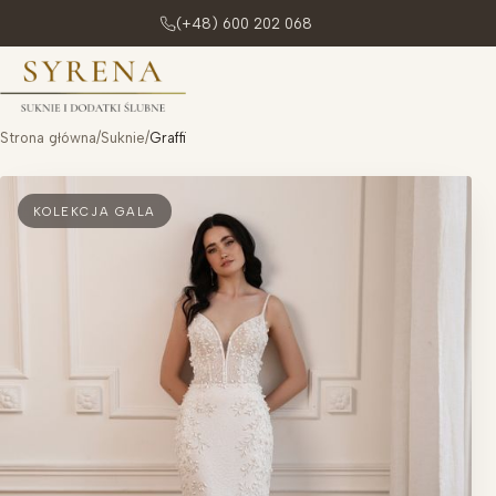
(+48) 600 202 068
Przejdź do treści
Strona główna
/
Suknie
/
Graffi
KOLEKCJA GALA