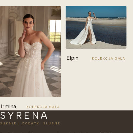
Elpin
KOLEKCJA GALA
Irmina
KOLEKCJA GALA
SYRENA
SUKNIE I DODATKI ŚLUBNE