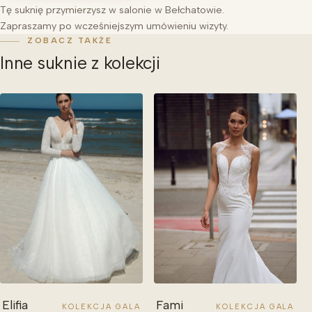
Tę suknię przymierzysz w salonie w Bełchatowie.
Zapraszamy po wcześniejszym umówieniu wizyty.
ZOBACZ TAKŻE
Inne suknie z kolekcji
Elifia
Fami
KOLEKCJA GALA
KOLEKCJA GALA