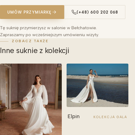
UMÓW PRZYMIARKĘ
(+48) 600 202 068
Tę suknię przymierzysz w salonie w Bełchatowie.
Zapraszamy po wcześniejszym umówieniu wizyty.
ZOBACZ TAKŻE
Inne suknie z kolekcji
Elpin
KOLEKCJA GALA