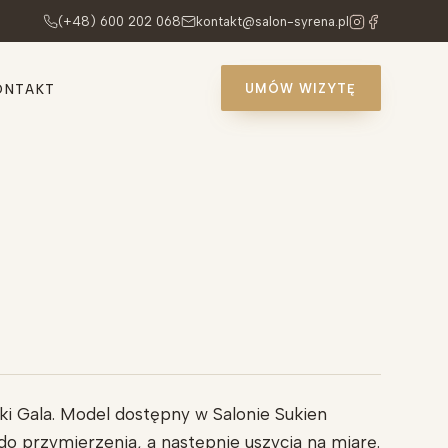
(+48) 600 202 068
kontakt@salon-syrena.pl
UMÓW WIZYTĘ
ONTAKT
ki Gala. Model dostępny w Salonie Sukien
o przymierzenia, a następnie uszycia na miarę.