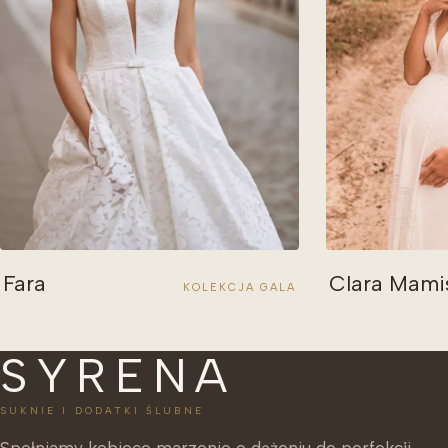
Fara
Clara Mami
KOLEKCJA GALA
SYRENA
SUKNIE I DODATKI ŚLUBNE
Spełniamy kobiece marzenie o dążeniu do perfekcji,