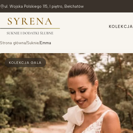
ul. Wojska Polskiego 115, I piętro, Bełchatów
KOLEKCJA
Strona główna
/
Suknie
/
Emma
KOLEKCJA GALA