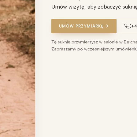
Umów wizytę, aby zobaczyć suknię
UMÓW PRZYMIARKĘ
(+4
Tę suknię przymierzysz w salonie w Bełch
Zapraszamy po wcześniejszym umówieniu 