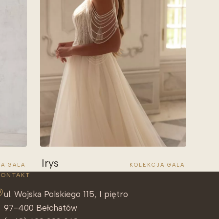
Irys
KOLEKCJA GALA
A GALA
KONTAKT
ul. Wojska Polskiego 115, I piętro
97-400 Bełchatów