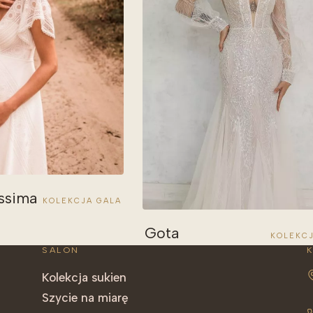
ssima
KOLEKCJA GALA
Gota
KOLEKCJ
SALON
Kolekcja sukien
Szycie na miarę