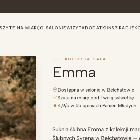
Przejdź do treści
SZYTE NA MIARĘ
O SALONIE
WIZYTA
DODATKI
INSPIRACJE
K
KOLEKCJA GALA
Emma
Dostępna w salonie w Bełchatowie
Szyta na miarę pod Twoją sylwetkę
4,9/5 w 65 opiniach Panien Młodych
Suknia ślubna Emma z kolekcji mar
Ślubnych Syrena w Bełchatowie — d