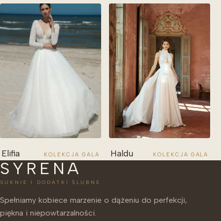
Elifia
Haldu
KOLEKCJA GALA
KOLEKCJA GALA
SYRENA
SUKNIE I DODATKI ŚLUBNE
Spełniamy kobiece marzenie o dążeniu do perfekcji,
piękna i niepowtarzalności.