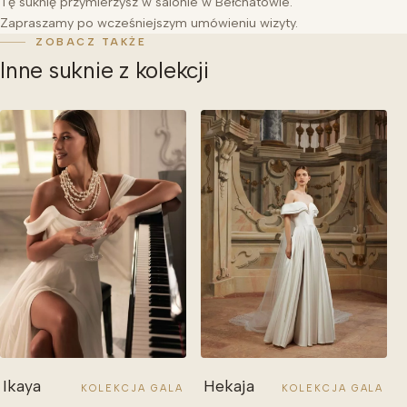
Tę suknię przymierzysz w salonie w Bełchatowie.
Zapraszamy po wcześniejszym umówieniu wizyty.
ZOBACZ TAKŻE
Inne suknie z kolekcji
Ikaya
Hekaja
KOLEKCJA GALA
KOLEKCJA GALA