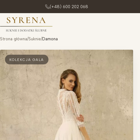
(+48) 600 202 068
Przejdź do treści
Strona główna
/
Suknie
/
Damona
KOLEKCJA GALA