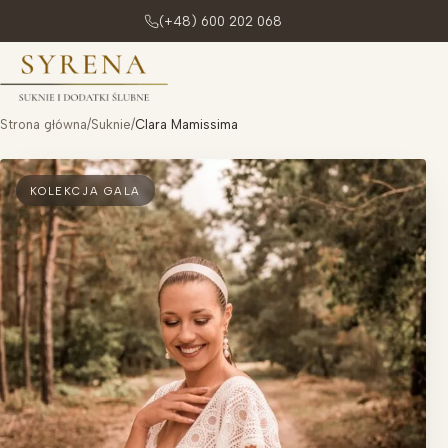
(+48) 600 202 068
Przejdź do treści
Strona główna
/
Suknie
/
Clara Mamissima
KOLEKCJA GALA