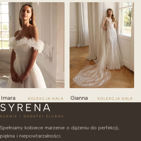
Imara
Gianna
KOLEKCJA GALA
KOLEKCJA GALA
SYRENA
SUKNIE I DODATKI ŚLUBNE
Spełniamy kobiece marzenie o dążeniu do perfekcji,
piękna i niepowtarzalności.